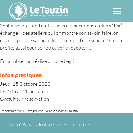
Passer
au
contenu
Sophie vous attend au Tauzin pour lancer nos ateliers “Par’
échange” : des ateliers ou l’on montre son savoir-faire, on
devient prof de sa spécialité le temps d’une séance ! (on en
profite aussi pour se retrouver et papoter…)
En octobre : on réalise un tote bag !
Infos pratiques
Jeudi 15 Octobre 2020
De 10h à 12h au Tauzin
Gratuit sur réservation
15 octobre 2020
Catégories :
Ça s'est passé au Tauzin
©
2026 Tous droits réservés Le Tauzin.