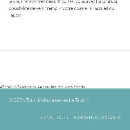
Si vous rencontrez des difficultés, vous avez toujours la
possibilité de venir remplir votre dossier à l’accueil du
Tauzin.
09 août 2018
Catégories :
Culture
Mots-clés :
Ados
,
Enfants
©
2026 Tous droits réservés Le Tauzin.
CONTACTS
MENTIONS LÉGALES