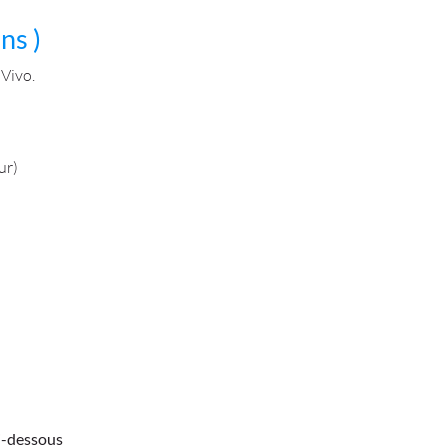
ns )
 Vivo.
ur)
ci-dessous