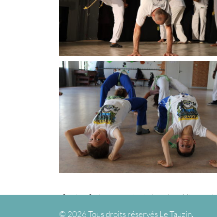
08 août 2018
Catégories :
Sport
Mots-clés :
Ados
,
Adultes
,
Enfants
©
2026 Tous droits réservés Le Tauzin.