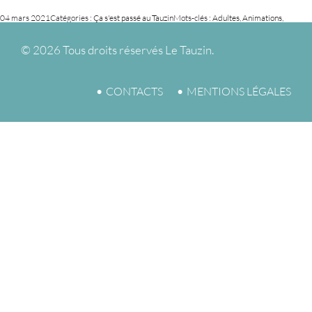
04 mars 2021
Catégories :
Ça s'est passé au Tauzin
Mots-clés :
Adultes
,
Animations
,
PARENThèse
,
Seniors
©
2026 Tous droits réservés Le Tauzin.
CONTACTS
MENTIONS LÉGALES