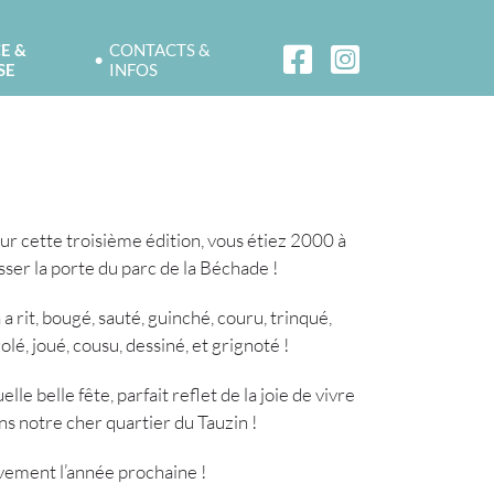
E &
CONTACTS &
SE
INFOS
ur cette troisième édition, vous étiez 2000 à
sser la porte du parc de la Béchade !
 a rit, bougé, sauté, guinché, couru, trinqué,
golé, joué, cousu, dessiné, et grignoté !
elle belle fête, parfait reflet de la joie de vivre
ns notre cher quartier du Tauzin !
vement l’année prochaine !