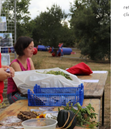
re
cl