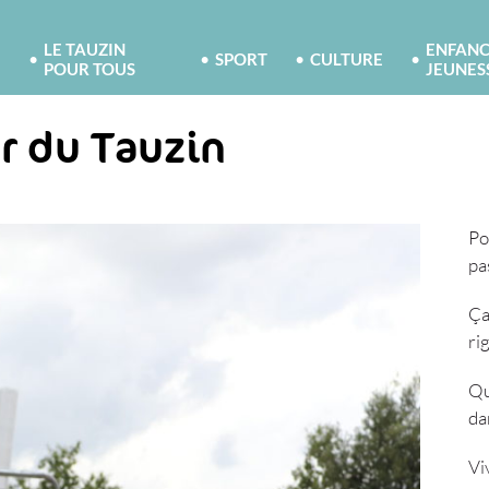
LE TAUZIN
ENFANC
SPORT
CULTURE
POUR TOUS
JEUNES
er du Tauzin
Po
pa
Ça
ri
Qu
da
Vi