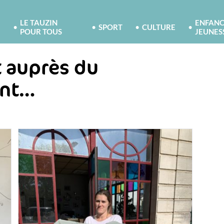
LE TAUZIN
ENFANC
SPORT
CULTURE
POUR TOUS
JEUNES
t auprès du
ant…