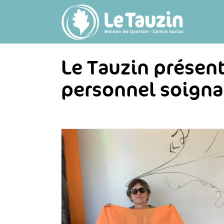
Passer
au
contenu
Le Tauzin présen
personnel soign