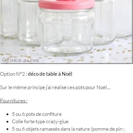
Option N°2 :
déco de table à Noël
Sur le même principe j’ai réalisé ces pots pour Noël…
Fournitures :
5 ou 6 pots de confiture
Colle forte type crazy-glue
5 ou 6 objets ramassés dans la nature (pomme de pin ;