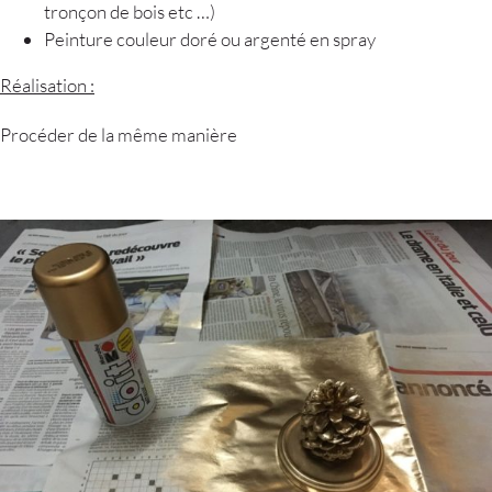
tronçon de bois etc …)
Peinture couleur doré ou argenté en spray
Réalisation :
Procéder de la même manière