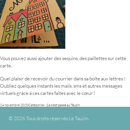
Vous pouvez aussi ajouter des sequins, des paillettes sur cette
carte.
Quel plaisir de recevoir du courrier dans sa boîte aux lettres !
Oubliez quelques instants les mails, sms et autres messages
virtuels grâce à ces cartes faites avec le cœur !
24 novembre 2020
Catégories :
Ça s'est passé au Tauzin
©
2026 Tous droits réservés Le Tauzin.