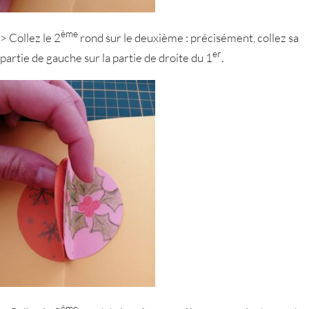
ème
> Collez le 2
rond sur le deuxième : précisément, collez sa
er
partie de gauche sur la partie de droite du 1
.
ème