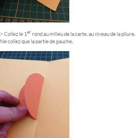
er
> Collez le 1
rond au milieu de la carte, au niveau de la pliure.
Ne collez que la partie de gauche.